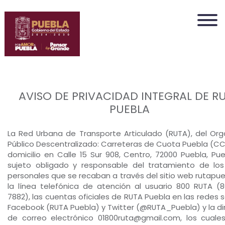
Nota:
este
sitio
web
incluye
un
sistema
de
AVISO DE PRIVACIDAD INTEGRAL DE R
accesibilidad.
PUEBLA
La Red Urbana de Transporte Articulado (RUTA), del Or
Público Descentralizado: Carreteras de Cuota Puebla (CC
domicilio en Calle 15 Sur 908, Centro, 72000 Puebla, Pue.
sujeto obligado y responsable del tratamiento de lo
personales que se recaban a través del sitio web rutapue
la línea telefónica de atención al usuario 800 RUTA (
7882), las cuentas oficiales de RUTA Puebla en las redes s
Facebook (RUTA Puebla) y Twitter (@RUTA_Puebla) y la di
de correo electrónico 01800ruta@gmail.com, los cuale