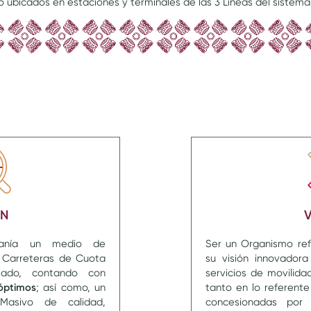
ubicados en estaciones y terminales de las 3 Líneas del sistema
ÓN
V
danía un medio de
Ser un Organismo ref
s Carreteras de Cuota
su visión innovador
tado, contando con
servicios de movilida
 óptimos
; así como, un
tanto en lo referent
 Masivo de calidad,
concesionadas por